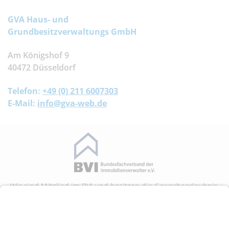
GVA Haus- und
Grundbesitzverwaltungs GmbH
Am Königshof 9
40472 Düsseldorf
Telefon:
+49 (0) 211 6007303
E-Mail:
info@gva-web.de
Wir sind Mitglied im BVI und besitzen die Gewerbeerlaubnis
nach § 34 c, i GewO.